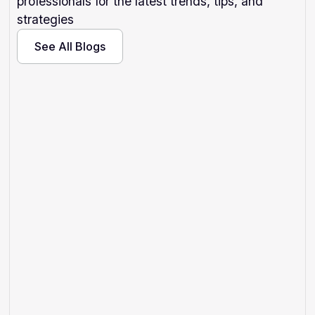
professionals for the latest trends, tips, and
strategies
See All Blogs
See All Blogs
Perché il tuo hotel non compare
su ChatGPT (e i 6 fix, in ordine)